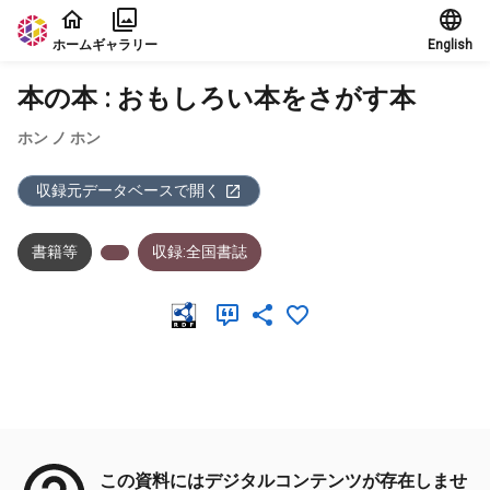
本文に飛ぶ
ホーム
ギャラリー
English
本の本 : おもしろい本をさがす本
ホン ノ ホン
収録元データベースで開く
書籍等
収録:全国書誌
メタデータ
この資料にはデジタルコンテンツが存在しませ