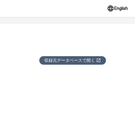
English
収録元データベースで開く