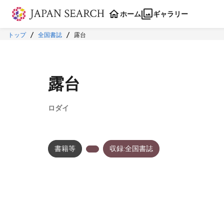
本文に飛ぶ
ホーム
ギャラリー
トップ
全国書誌
露台
露台
ロダイ
書籍等
収録:全国書誌