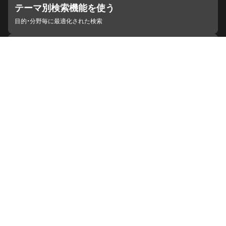
テーマ別検索機能を使う
目的・分野毎に最適化された検索
施設・機関を見つける
ジャパンサーチと連携している組織
ジャパンサーチの概要
ヘルプ
お知らせ
サイトポリシー
お問い合わせ
連携をご希望の機関の方へ
開発者の方へ
ジャパンサーチラボ
YouTube
Facebook
X
Instagram
デジタルアーカイブ推進に関する検討会