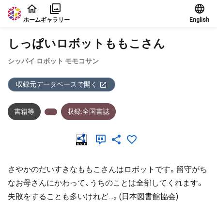
本文に飛ぶ
ホーム
ギャラリー
English
しっぱいロボットももこさん
シッパイ ロボット モモコサン
収録元データベースで開く
書籍等
収録:全国書誌
さやかのだいすきなももこさんはロボットです。留守がち
なお母さんにかわって、うちのことは全部してくれます。
失敗をすることも多いけれど…。(日本図書館協会)