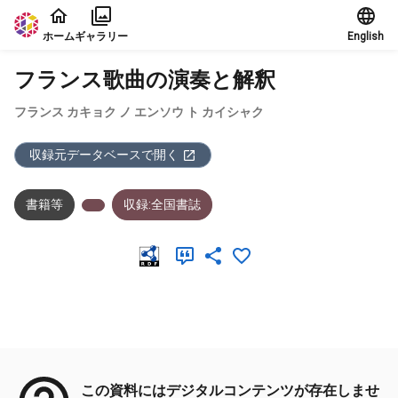
本文に飛ぶ
ホーム
ギャラリー
English
フランス歌曲の演奏と解釈
フランス カキョク ノ エンソウ ト カイシャク
収録元データベースで開く
書籍等
収録:全国書誌
メタデータ
この資料にはデジタルコンテンツが存在しませ