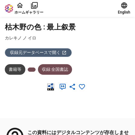
本文に飛ぶ
ホーム
ギャラリー
English
枯木野の色 : 最上叙景
カレキノ ノ イロ
収録元データベースで開く
書籍等
収録:全国書誌
メタデータ
この資料にはデジタルコンテンツが存在しませ