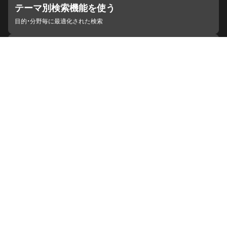
テーマ別検索機能を使う
目的・分野毎に最適化された検索
施設・機関を見つける
ジャパンサーチと連携している組織
ジャパンサーチの概要
ヘルプ
お知らせ
サイトポリシー
お問い合わせ
連携をご希望の機関の方へ
開発者の方へ
ジャパンサーチラボ
YouTube
Facebook
X
Instagram
デジタルアーカイブ推進に関する検討会