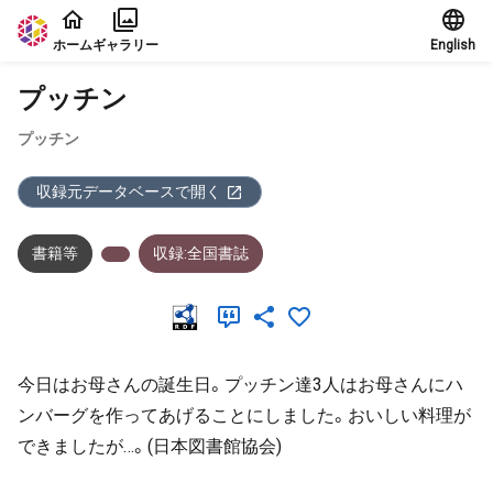
本文に飛ぶ
ホーム
ギャラリー
English
プッチン
プッチン
収録元データベースで開く
書籍等
収録:全国書誌
今日はお母さんの誕生日。プッチン達3人はお母さんにハ
ンバーグを作ってあげることにしました。おいしい料理が
できましたが…。(日本図書館協会)