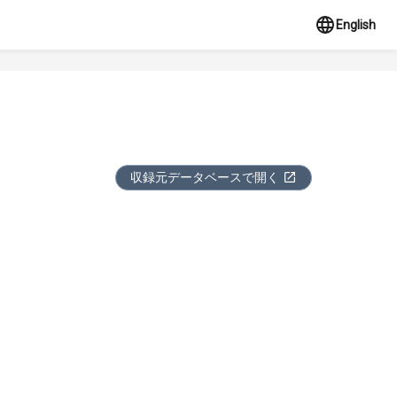
English
収録元データベースで開く