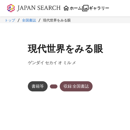
本文に飛ぶ
ホーム
ギャラリー
トップ
全国書誌
現代世界をみる眼
現代世界をみる眼
ゲンダイ セカイ オ ミル メ
書籍等
収録:全国書誌