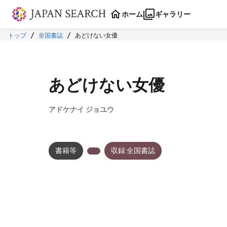
本文に飛ぶ
ホーム
ギャラリー
トップ
全国書誌
あどけない女優
あどけない女優
アドケナイ ジョユウ
書籍等
収録:全国書誌