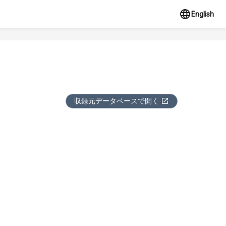
English
収録元データベースで開く