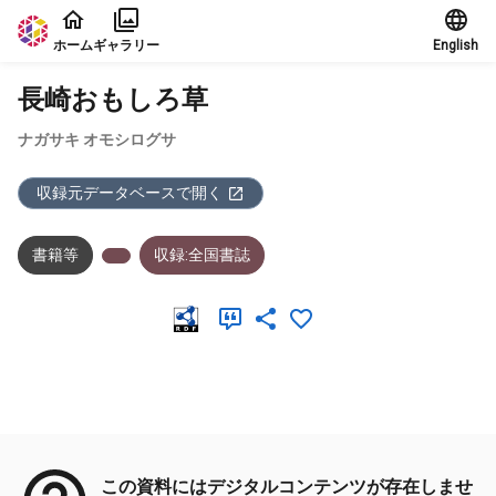
本文に飛ぶ
ホーム
ギャラリー
English
長崎おもしろ草
ナガサキ オモシログサ
収録元データベースで開く
書籍等
収録:全国書誌
メタデータ
この資料にはデジタルコンテンツが存在しませ