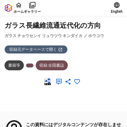
本文に飛ぶ
ホーム
ギャラリー
English
ガラス長繊維流通近代化の方向
ガラス チョウセンイ リュウツウ キンダイカ ノ ホウコウ
収録元データベースで開く
書籍等
収録:全国書誌
メタデータ
この資料にはデジタルコンテンツが存在しませ