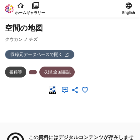
本文に飛ぶ
ホーム
ギャラリー
English
空間の地図
クウカン ノ チズ
収録元データベースで開く
書籍等
収録:全国書誌
メタデータ
この資料にはデジタルコンテンツが存在しませ