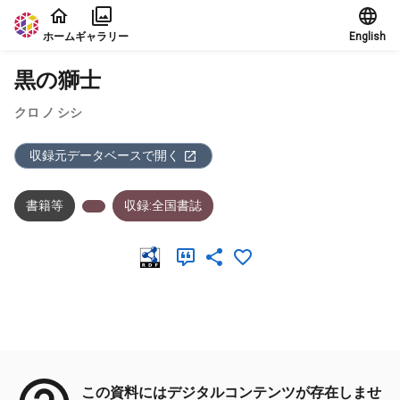
本文に飛ぶ
ホーム
ギャラリー
English
黒の獅士
クロ ノ シシ
収録元データベースで開く
書籍等
収録:全国書誌
メタデータ
この資料にはデジタルコンテンツが存在しませ