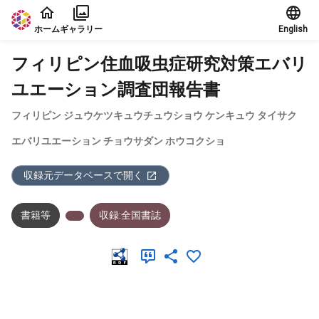
本文に飛ぶ
ホーム
ギャラリー
English
フィリピン住血吸虫症研究対策エバリ
ユエーション調査団報告書
フィリピン ジュウケツキュウチュウショウ ケンキュウ タイサク
エバリユエーション チョウサダン ホウコクショ
収録元データベースで開く
書籍等
収録:全国書誌