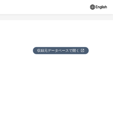
English
収録元データベースで開く