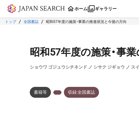
本文に飛ぶ
ホーム
ギャラリー
トップ
全国書誌
昭和57年度の施策・事業の推進状況と今後の方向
昭和57年度の施策・事
ショウワ ゴジュウシチネンド ノ シサク ジギョウ ノ スイ
書籍等
収録:全国書誌