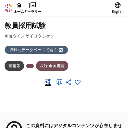
本文に飛ぶ
ホーム
ギャラリー
English
教員採用試験
キョウイン サイヨウ シケン
収録元データベースで開く
書籍等
収録:全国書誌
メタデータ
この資料にはデジタルコンテンツが存在しませ