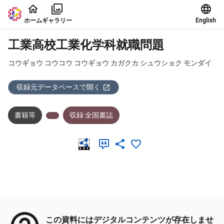
本文に飛ぶ
ホーム
ギャラリー
English
工業高校工業化学科就職問題
コウギョウ コウコウ コウギョウ カガクカ シュウショク モンダイ
収録元データベースで開く
書籍等
収録:全国書誌
メタデータ
この資料にはデジタルコンテンツが存在しませ