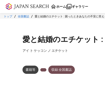
本文に飛ぶ
ホーム
ギャラリー
トップ
全国書誌
愛と結婚のエチケット : 困ったときあなたの不安に答え
愛と結婚のエチケット 
アイ ト ケッコン ノ エチケット
書籍等
収録:全国書誌