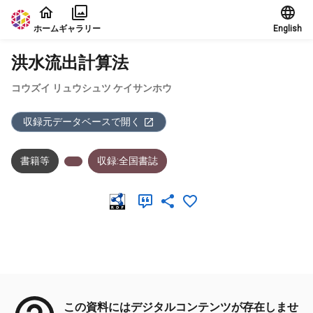
本文に飛ぶ
ホーム
ギャラリー
English
洪水流出計算法
コウズイ リュウシュツ ケイサンホウ
収録元データベースで開く
書籍等
収録:全国書誌
メタデータ
この資料にはデジタルコンテンツが存在しませ