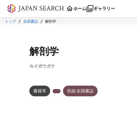
本文に飛ぶ
ホーム
ギャラリー
トップ
全国書誌
解剖学
解剖学
カイボウガク
書籍等
収録:全国書誌