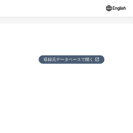
English
収録元データベースで開く