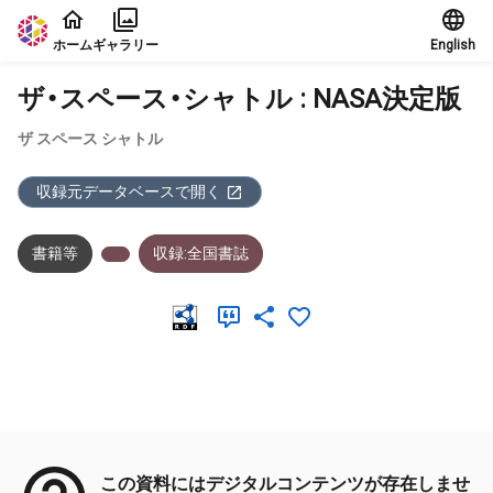
本文に飛ぶ
ホーム
ギャラリー
English
ザ・スペース・シャトル : NASA決定版
ザ スペース シャトル
収録元データベースで開く
書籍等
収録:全国書誌
メタデータ
この資料にはデジタルコンテンツが存在しませ