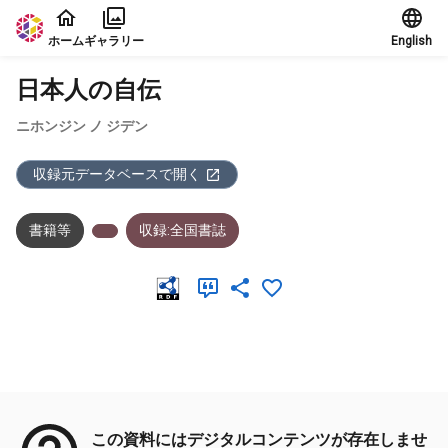
本文に飛ぶ
ホーム
ギャラリー
English
日本人の自伝
ニホンジン ノ ジデン
収録元データベースで開く
書籍等
収録:全国書誌
メタデータ
この資料にはデジタルコンテンツが存在しませ