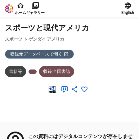
本文に飛ぶ
ホーム
ギャラリー
English
スポーツと現代アメリカ
スポーツ ト ゲンダイ アメリカ
収録元データベースで開く
書籍等
収録:全国書誌
メタデータ
この資料にはデジタルコンテンツが存在しませ