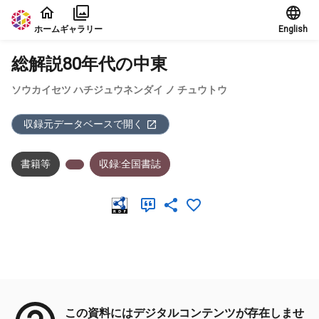
本文に飛ぶ
ホーム
ギャラリー
English
総解説80年代の中東
ソウカイセツ ハチジュウネンダイ ノ チュウトウ
収録元データベースで開く
書籍等
収録:全国書誌
メタデータ
この資料にはデジタルコンテンツが存在しませ