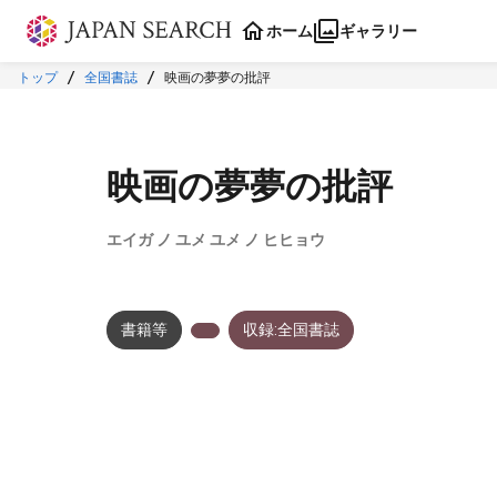
本文に飛ぶ
ホーム
ギャラリー
トップ
全国書誌
映画の夢夢の批評
映画の夢夢の批評
エイガ ノ ユメ ユメ ノ ヒヒョウ
書籍等
収録:全国書誌