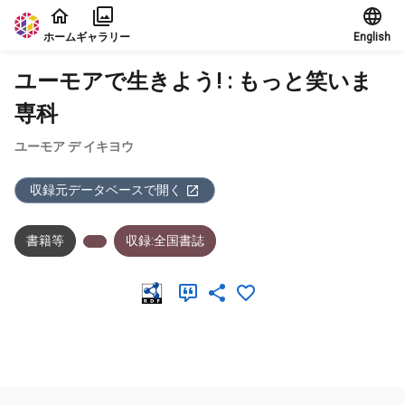
本文に飛ぶ
ホーム
ギャラリー
English
ユーモアで生きよう! : もっと笑いま
専科
ユーモア デ イキヨウ
収録元データベースで開く
書籍等
収録:全国書誌
メタデータ