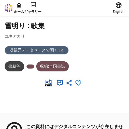
本文に飛ぶ
ホーム
ギャラリー
English
雪明り : 歌集
ユキアカリ
収録元データベースで開く
書籍等
収録:全国書誌
メタデータ
この資料にはデジタルコンテンツが存在しませ