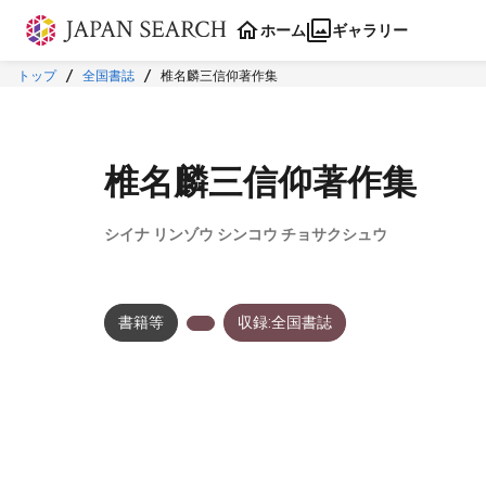
本文に飛ぶ
ホーム
ギャラリー
トップ
全国書誌
椎名麟三信仰著作集
椎名麟三信仰著作集
シイナ リンゾウ シンコウ チョサクシュウ
書籍等
収録:全国書誌