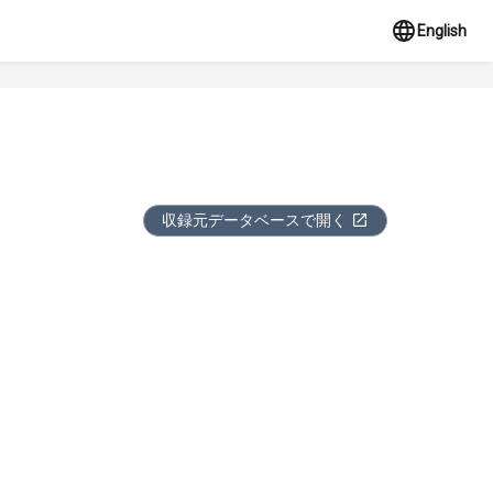
English
収録元データベースで開く