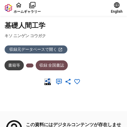
本文に飛ぶ
ホーム
ギャラリー
English
基礎人間工学
キソ ニンゲン コウガク
収録元データベースで開く
書籍等
収録:全国書誌
メタデータ
この資料にはデジタルコンテンツが存在しませ