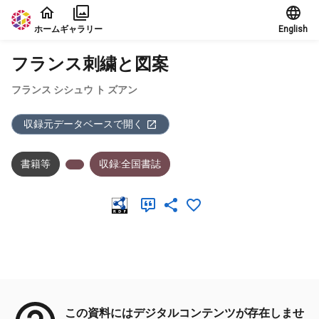
本文に飛ぶ
ホーム
ギャラリー
English
フランス刺繍と図案
フランス シシュウ ト ズアン
収録元データベースで開く
書籍等
収録:全国書誌
メタデータ
この資料にはデジタルコンテンツが存在しませ