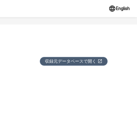
English
収録元データベースで開く