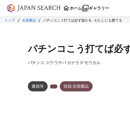
本文に飛ぶ
ホーム
ギャラリー
トップ
全国書誌
パチンコこう打てば必ず儲かる : わたしにも勝てる
パチンコこう打てば必ず
パチンコ コウ ウテバ カナラズ モウカル
書籍等
収録:全国書誌