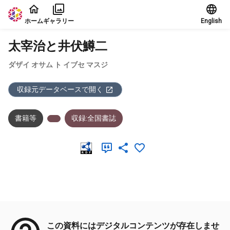
本文に飛ぶ
ホーム
ギャラリー
English
太宰治と井伏鱒二
ダザイ オサム ト イブセ マスジ
収録元データベースで開く
書籍等
収録:全国書誌
メタデータ
この資料にはデジタルコンテンツが存在しませ