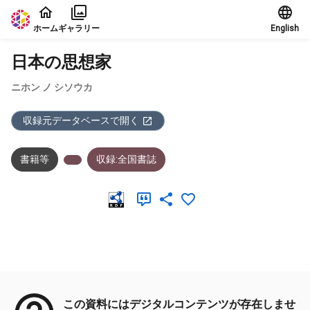
本文に飛ぶ
ホーム
ギャラリー
English
日本の思想家
ニホン ノ シソウカ
収録元データベースで開く
書籍等
収録:全国書誌
メタデータ
この資料にはデジタルコンテンツが存在しませ