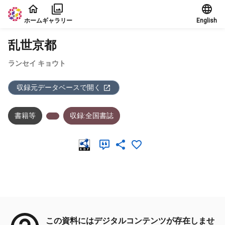
本文に飛ぶ
ホーム
ギャラリー
English
乱世京都
ランセイ キョウト
収録元データベースで開く
書籍等
収録:全国書誌
メタデータ
この資料にはデジタルコンテンツが存在しませ