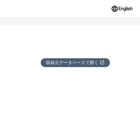
English
収録元データベースで開く