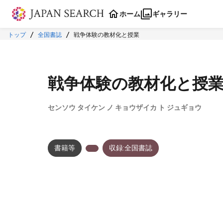
本文に飛ぶ
ホーム
ギャラリー
トップ
全国書誌
戦争体験の教材化と授業
戦争体験の教材化と授
センソウ タイケン ノ キョウザイカ ト ジュギョウ
書籍等
収録:全国書誌