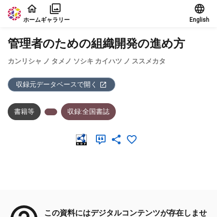
本文に飛ぶ
ホーム
ギャラリー
English
管理者のための組織開発の進め方
カンリシャ ノ タメノ ソシキ カイハツ ノ ススメカタ
収録元データベースで開く
書籍等
収録:全国書誌
メタデータ
この資料にはデジタルコンテンツが存在しませ