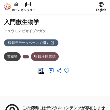
本文に飛ぶ
ホーム
ギャラリー
English
入門微生物学
ニュウモン ビセイブツガク
収録元データベースで開く
書籍等
収録:全国書誌
メタデータ
この資料にはデジタルコンテンツが存在しませ