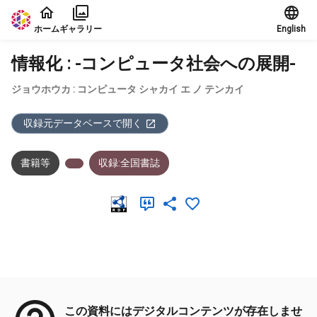
本文に飛ぶ
ホーム
ギャラリー
English
情報化 : -コンピュータ社会への展開-
ジョウホウカ : コンピュータ シャカイ エ ノ テンカイ
収録元データベースで開く
書籍等
収録:全国書誌
メタデータ
この資料にはデジタルコンテンツが存在しませ