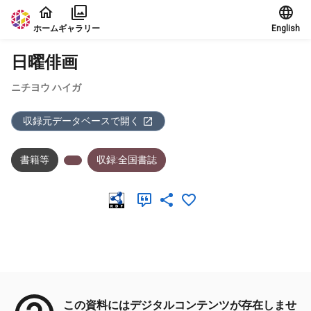
本文に飛ぶ
ホーム
ギャラリー
English
日曜俳画
ニチヨウ ハイガ
収録元データベースで開く
書籍等
収録:全国書誌
メタデータ
この資料にはデジタルコンテンツが存在しませ