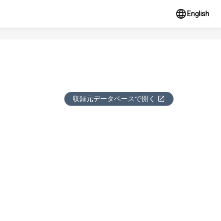
English
収録元データベースで開く