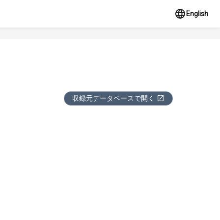
English
収録元データベースで開く