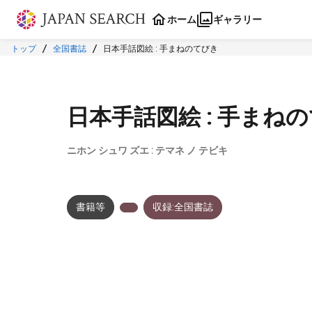
本文に飛ぶ
ホーム
ギャラリー
トップ
全国書誌
日本手話図絵 : 手まねのてびき
日本手話図絵 : 手まね
ニホン シュワ ズエ : テマネ ノ テビキ
書籍等
収録:全国書誌