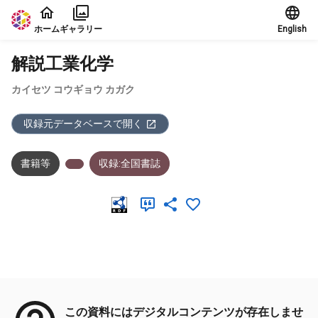
本文に飛ぶ
ホーム
ギャラリー
English
解説工業化学
カイセツ コウギョウ カガク
収録元データベースで開く
書籍等
収録:全国書誌
メタデータ
この資料にはデジタルコンテンツが存在しませ