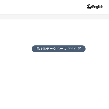
English
収録元データベースで開く