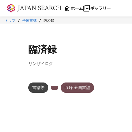
本文に飛ぶ
ホーム
ギャラリー
トップ
全国書誌
臨済録
臨済録
リンザイロク
書籍等
収録:全国書誌