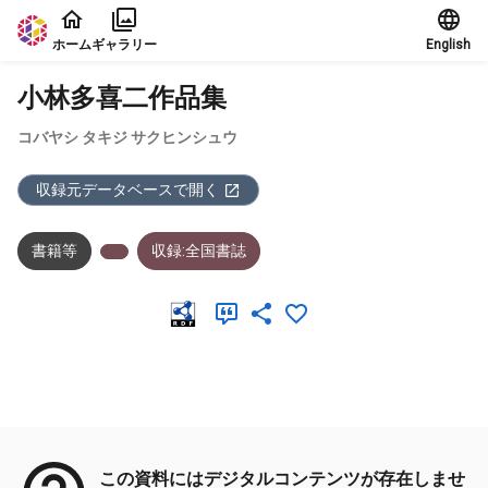
本文に飛ぶ
ホーム
ギャラリー
English
小林多喜二作品集
コバヤシ タキジ サクヒンシュウ
収録元データベースで開く
書籍等
収録:全国書誌
メタデータ
この資料にはデジタルコンテンツが存在しませ