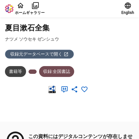
本文に飛ぶ
ホーム
ギャラリー
English
夏目漱石全集
ナツメ ソウセキ ゼンシュウ
収録元データベースで開く
書籍等
収録:全国書誌
メタデータ
この資料にはデジタルコンテンツが存在しませ