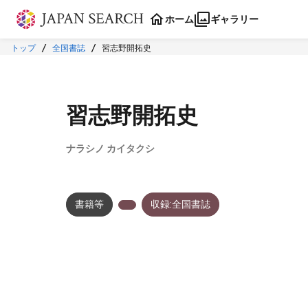
本文に飛ぶ
ホーム
ギャラリー
トップ
全国書誌
習志野開拓史
習志野開拓史
ナラシノ カイタクシ
書籍等
収録:全国書誌