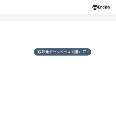
English
収録元データベースで開く