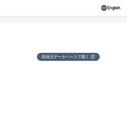
English
収録元データベースで開く