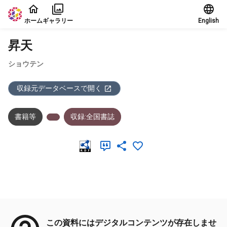
本文に飛ぶ
ホーム
ギャラリー
English
昇天
ショウテン
収録元データベースで開く
書籍等
収録:全国書誌
メタデータ
この資料にはデジタルコンテンツが存在しませ