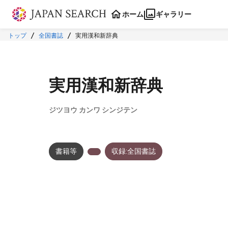
本文に飛ぶ
ホーム
ギャラリー
トップ
全国書誌
実用漢和新辞典
実用漢和新辞典
ジツヨウ カンワ シンジテン
書籍等
収録:全国書誌