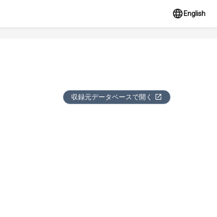
English
収録元データベースで開く