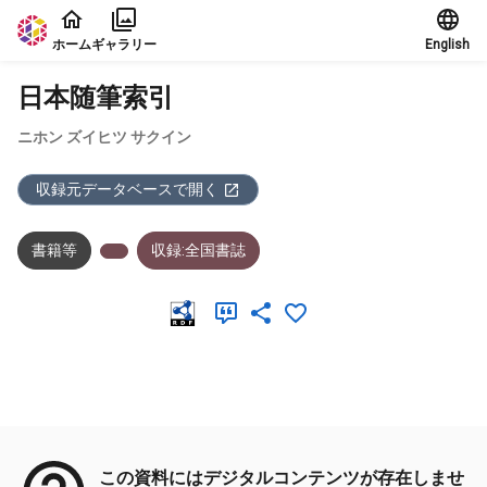
本文に飛ぶ
ホーム
ギャラリー
English
日本随筆索引
ニホン ズイヒツ サクイン
収録元データベースで開く
書籍等
収録:全国書誌
メタデータ
この資料にはデジタルコンテンツが存在しませ