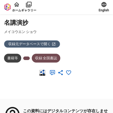
本文に飛ぶ
ホーム
ギャラリー
English
名講演抄
メイコウエン ショウ
収録元データベースで開く
書籍等
収録:全国書誌
メタデータ
この資料にはデジタルコンテンツが存在しませ